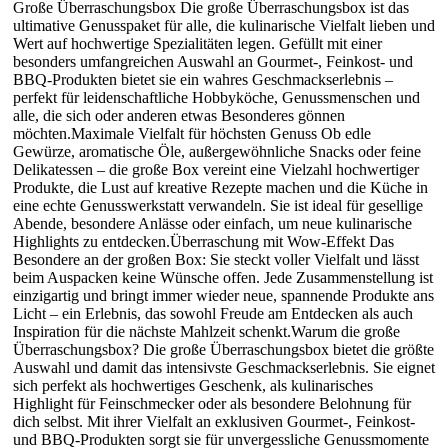
Große Überraschungsbox Die große Überraschungsbox ist das
ultimative Genusspaket für alle, die kulinarische Vielfalt lieben und
Wert auf hochwertige Spezialitäten legen. Gefüllt mit einer
besonders umfangreichen Auswahl an Gourmet-, Feinkost- und
BBQ-Produkten bietet sie ein wahres Geschmackserlebnis –
perfekt für leidenschaftliche Hobbyköche, Genussmenschen und
alle, die sich oder anderen etwas Besonderes gönnen
möchten.Maximale Vielfalt für höchsten Genuss Ob edle
Gewürze, aromatische Öle, außergewöhnliche Snacks oder feine
Delikatessen – die große Box vereint eine Vielzahl hochwertiger
Produkte, die Lust auf kreative Rezepte machen und die Küche in
eine echte Genusswerkstatt verwandeln. Sie ist ideal für gesellige
Abende, besondere Anlässe oder einfach, um neue kulinarische
Highlights zu entdecken.Überraschung mit Wow-Effekt Das
Besondere an der großen Box: Sie steckt voller Vielfalt und lässt
beim Auspacken keine Wünsche offen. Jede Zusammenstellung ist
einzigartig und bringt immer wieder neue, spannende Produkte ans
Licht – ein Erlebnis, das sowohl Freude am Entdecken als auch
Inspiration für die nächste Mahlzeit schenkt.Warum die große
Überraschungsbox? Die große Überraschungsbox bietet die größte
Auswahl und damit das intensivste Geschmackserlebnis. Sie eignet
sich perfekt als hochwertiges Geschenk, als kulinarisches
Highlight für Feinschmecker oder als besondere Belohnung für
dich selbst. Mit ihrer Vielfalt an exklusiven Gourmet-, Feinkost-
und BBQ-Produkten sorgt sie für unvergessliche Genussmomente