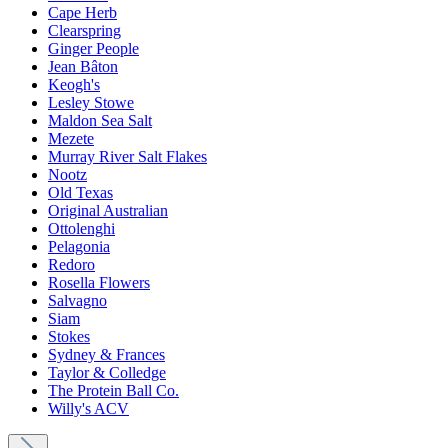
Cape Herb
Clearspring
Ginger People
Jean Bâton
Keogh's
Lesley Stowe
Maldon Sea Salt
Mezete
Murray River Salt Flakes
Nootz
Old Texas
Original Australian
Ottolenghi
Pelagonia
Redoro
Rosella Flowers
Salvagno
Siam
Stokes
Sydney & Frances
Taylor & Colledge
The Protein Ball Co.
Willy's ACV