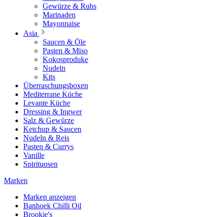
Gewürze & Rubs
Marinaden
Mayonnaise
Asia
Saucen & Öle
Pasten & Miso
Kokosproduke
Nudeln
Kits
Überraschungsboxen
Mediterrane Küche
Levante Küche
Dressing & Ingwer
Salz & Gewürze
Ketchup & Saucen
Nudeln & Reis
Pasten & Currys
Vanille
Spirituosen
Marken
Marken anzeigen
Banhoek Chilli Oil
Brookie's