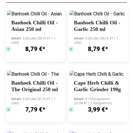
Banhoek Chilli Oil -
Banhoek Chilli Oil -
Asian 250 ml
Garlic 250 ml
Inhalt:
0.25 Liter
(35,16 €* / 1
Inhalt:
0.25 Liter
(35,16 €* / 1
Liter)
Liter)
8,79 €*
8,79 €*
S
S
o
o
f
f
o
o
r
r
t
t
v
v
Durchschnittliche Bewer
e
e
r
r
f
f
Banhoek Chilli Oil -
Cape Herb Chilli &
ü
ü
g
g
The Original 250 ml
Garlic Grinder 190g
b
b
a
a
r
r
Inhalt:
0.25 Liter
(31,16 €* / 1
Inhalt:
0.19 Kilogramm
,
,
Liter)
(21,00 €* / 1 Kilogramm)
L
L
7,79 €*
3,99 €*
S
S
i
i
o
o
e
e
f
f
f
f
o
o
e
e
r
r
r
r
t
t
z
z
v
v
e
e
Durchschnittliche Bewertung von 4.8 von 5 Sternen
Durchschnittliche Bewer