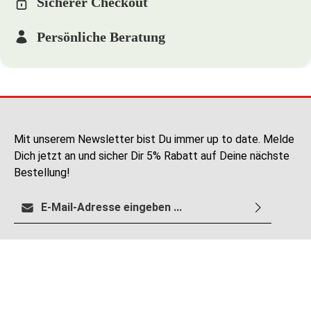
Sicherer Checkout
i
t
:
2
Persönliche Beratung
-
5
T
a
g
e
Mit unserem Newsletter bist Du immer up to date. Melde
Dich jetzt an und sicher Dir 5% Rabatt auf Deine nächste
Bestellung!
E-Mail-Adresse*
Ich habe die
Datenschutzbestimmungen
zur Kenntnis
genommen und die
AGB
gelesen und bin mit ihnen
einverstanden.