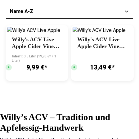
Willy's ACV Live
Willy's ACV Live
Apple Cider Vinegar
Apple Cider Vinegar
ORIGINAL 500ml,
Turmeric and
Inhalt:
0.5 Liter
(19,98 €* / 1
BIO
Eureka Lemon
Liter)
9,99 €*
13,49 €*
500ml, BIO
S
S
o
o
f
f
o
o
r
r
t
t
v
v
e
e
r
r
f
f
ü
ü
g
g
b
b
Willy’s ACV – Tradition und
a
a
r
r
,
,
Apfelessig-Handwerk
L
L
i
i
e
e
f
f