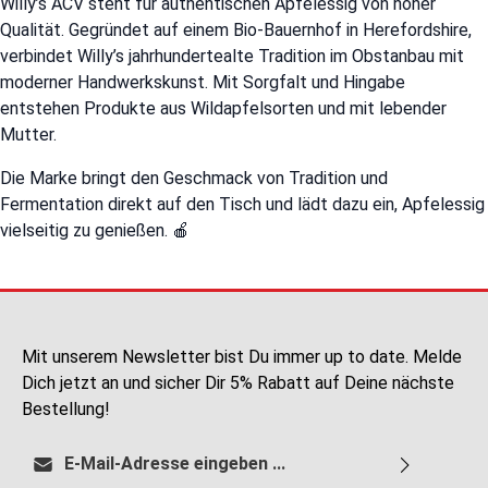
Willy’s ACV steht für authentischen Apfelessig von hoher
e
e
r
r
Qualität. Gegründet auf einem Bio-Bauernhof in Herefordshire,
z
z
e
e
verbindet Willy’s jahrhundertealte Tradition im Obstanbau mit
i
i
t
t
moderner Handwerkskunst. Mit Sorgfalt und Hingabe
:
:
2
2
entstehen Produkte aus Wildapfelsorten und mit lebender
-
-
5
5
Mutter.
T
T
a
a
g
g
Die Marke bringt den Geschmack von Tradition und
e
e
Fermentation direkt auf den Tisch und lädt dazu ein, Apfelessig
vielseitig zu genießen. 🍎
Mit unserem Newsletter bist Du immer up to date. Melde
Dich jetzt an und sicher Dir 5% Rabatt auf Deine nächste
Bestellung!
E-Mail-Adresse*