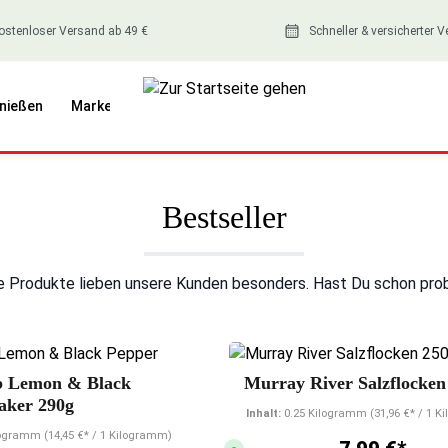
ostenloser Versand ab 49 €
Schneller & versicherter 
nießen
Marken
Bestseller
e Produkte lieben unsere Kunden besonders. Hast Du schon prob
nen
Durchschnittliche Bewertung von 5 von 5 Sternen
Durchschnittliche
b Lemon & Black
Murray River Salzflocken
aker 290g
Inhalt:
0.25 Kilogramm
(31,96 €* / 1 
ilogramm
(14,45 €* / 1 Kilogramm)