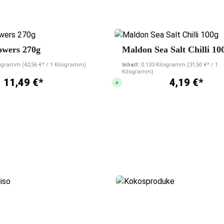
nen
Durchschnittliche Bewertung von 5 von 5 Sternen
owers 270g
Maldon Sea Salt Chilli 10
ilogramm
(42,56 €* / 1 Kilogramm)
Inhalt:
0.133 Kilogramm
(31,50 €* / 1
Kilogramm)
11,49 €*
4,19 €*
S
o
f
o
r
t
v
e
r
f
ü
g
b
a
r
,
L
i
e
f
e
r
z
e