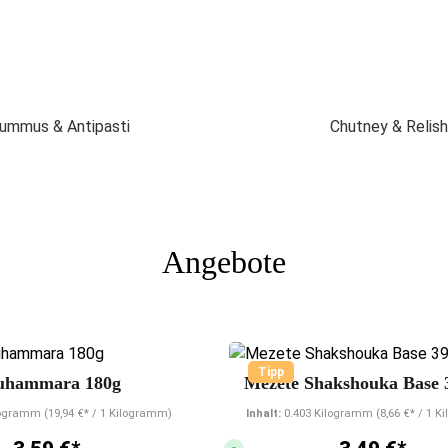
L
i
e
f
e
r
z
e
i
t
ummus & Antipasti
Chutney & Relish
:
2
-
5
T
a
g
e
Angebote
nen
Durchschnittliche Bewertung von 5 von 5 Sternen
Durchschnittliche
Tipp
uhammara 180g
Mezete Shakshouka Base 
ilogramm
(19,94 €* / 1 Kilogramm)
Inhalt:
0.403 Kilogramm
(8,66 €* / 1 