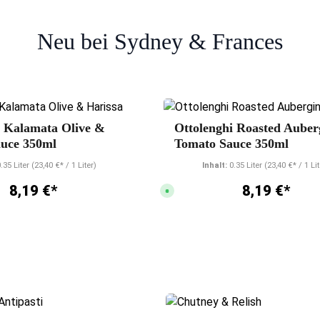
Neu bei Sydney & Frances
n
i Kalamata Olive &
Ottolenghi Roasted Auber
auce 350ml
Tomato Sauce 350ml
.35 Liter
(23,40 €* / 1 Liter)
Inhalt:
0.35 Liter
(23,40 €* / 1 Lit
8,19 €*
8,19 €*
S
o
f
o
r
t
v
e
r
f
ü
g
b
a
r
,