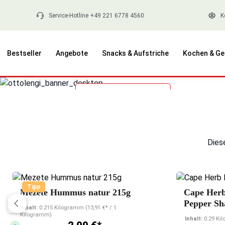
springen
Zur Hauptnavigation springen
Service-Hotline +49 221 6778 4560
K
Bestseller
Angebote
Snacks & Aufstriche
Kochen & Ge
Neu im Sortiment!
Bildergalerie überspringen
Ottolenghi probieren
Dies
Durchschnittliche Bewertung von 4.7 von 5 Ster
Tipp
Mezete Hummus natur 215g
Cape Her
Pepper Sh
Inhalt:
0.215 Kilogramm
(13,91 €* / 1
Kilogramm)
Inhalt:
0.29 K