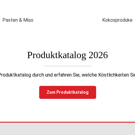
i
t
:
2
-
Pasten & Miso
Kokosproduke
5
T
a
g
e
Produktkatalog 2026
roduktkatalog durch und erfahren Sie, welche Köstlichkeiten Sie
Zum Produktkatalog