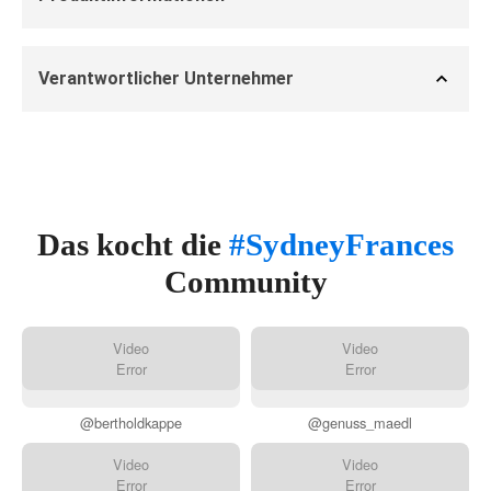
Verantwortlicher Unternehmer
Das kocht die
#SydneyFrances
Community
Video
Video
Error
Error
@bertholdkappe
@genuss_maedl
Video
Video
Error
Error