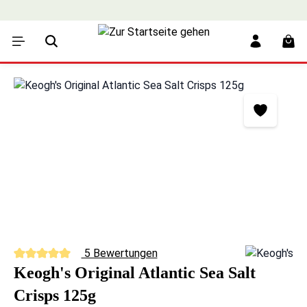
alt springen
War
Bildergalerie überspringen
5 Bewertungen
Durchschnittliche Bewertung von 5 von 5 Sternen
Keogh's Original Atlantic Sea Salt
Crisps 125g