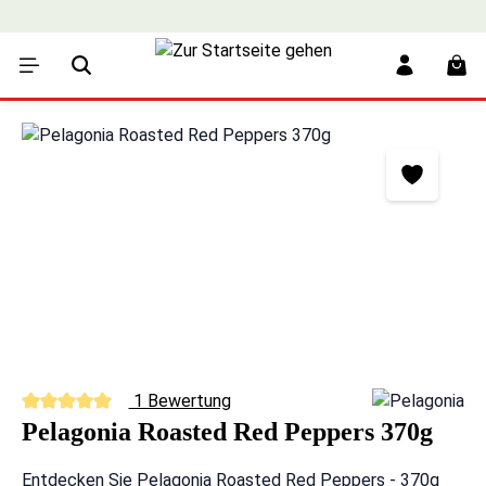
alt springen
War
Bildergalerie überspringen
1 Bewertung
Durchschnittliche Bewertung von 5 von 5 Sternen
Pelagonia Roasted Red Peppers 370g
Entdecken Sie Pelagonia Roasted Red Peppers - 370g