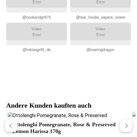
Error
Error
@cookandgrill75
@isar_foodie_sapere_vivere
Video
Video
Error
Error
@tobiasgrillt_de
@roaringdragon
Andere Kunden kauften auch
Ottolenghi Pomegranate, Rose & Preserved
Lemon Harissa 170g