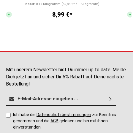
Inhalt:
0.17 Kilogramm
(52,88 €* / 1 Kilogramm)
8,99 €*
S
S
o
o
f
f
o
o
r
r
t
t
v
v
e
e
r
r
f
f
ü
ü
g
g
b
b
a
a
r
r
,
,
Mit unserem Newsletter bist Du immer up to date. Melde
L
L
i
i
Dich jetzt an und sicher Dir 5% Rabatt auf Deine nächste
e
e
f
f
Bestellung!
e
e
r
r
z
z
E-Mail-Adresse*
e
e
i
i
t
t
:
:
2
2
-
-
Ich habe die
Datenschutzbestimmungen
zur Kenntnis
5
5
genommen und die
AGB
gelesen und bin mit ihnen
T
T
a
a
einverstanden.
g
g
e
e