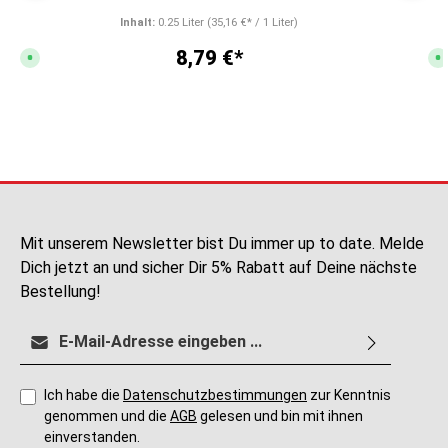
Inhalt:
0.25 Liter
(35,16 €* / 1 Liter)
8,79 €*
S
S
o
o
f
f
o
o
r
r
t
t
v
v
e
e
r
r
f
f
ü
ü
g
g
b
b
a
a
r
r
,
,
Mit unserem Newsletter bist Du immer up to date. Melde
L
L
i
i
Dich jetzt an und sicher Dir 5% Rabatt auf Deine nächste
e
e
f
f
Bestellung!
e
e
r
r
z
z
E-Mail-Adresse*
e
e
i
i
t
t
:
:
2
2
-
-
Ich habe die
Datenschutzbestimmungen
zur Kenntnis
5
5
genommen und die
AGB
gelesen und bin mit ihnen
T
T
a
a
einverstanden.
g
g