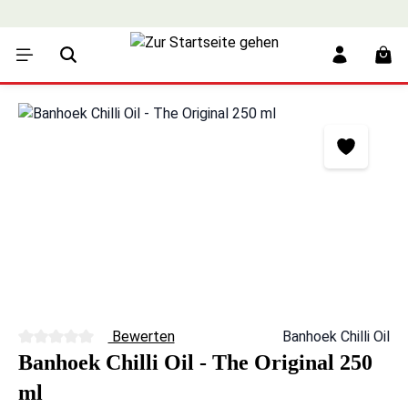
alt springen
War
Bildergalerie überspringen
Bewerten
Banhoek Chilli Oil
Durchschnittliche Bewertung von 0 von 5 Sternen
Banhoek Chilli Oil - The Original 250
ml