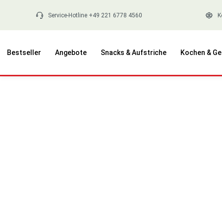
springen
Zur Hauptnavigation springen
Service-Hotline +49 221 6778 4560
K
Bestseller
Angebote
Snacks & Aufstriche
Kochen & Ge
Bildergalerie überspringen