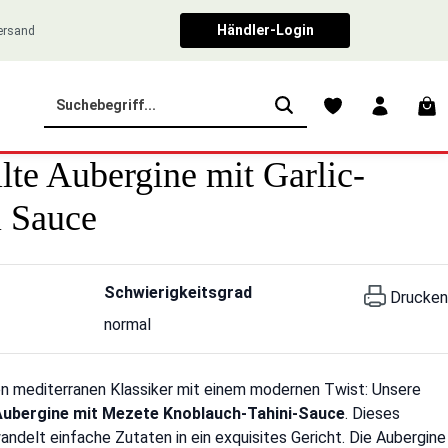
Händler-Login
Versand
War
lte Aubergine mit Garlic-
i Sauce
Schwierigkeitsgrad
Drucken
normal
en mediterranen Klassiker mit einem modernen Twist: Unsere
Aubergine mit Mezete Knoblauch-Tahini-Sauce
. Dieses
ndelt einfache Zutaten in ein exquisites Gericht. Die Aubergine