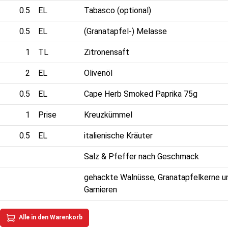
0.5
EL
Tabasco (optional)
0.5
EL
(Granatapfel-) Melasse
1
TL
Zitronensaft
2
EL
Olivenöl
0.5
EL
Cape Herb Smoked Paprika 75g
1
Prise
Kreuzkümmel
0.5
EL
italienische Kräuter
Salz & Pfeffer nach Geschmack
gehackte Walnüsse, Granatapfelkerne un
Garnieren
Alle in den Warenkorb