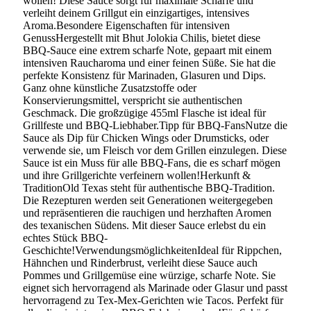
wollen! Diese Sauce sorgt für maximale Schärfe und
verleiht deinem Grillgut ein einzigartiges, intensives
Aroma.Besondere Eigenschaften für intensiven
GenussHergestellt mit Bhut Jolokia Chilis, bietet diese
BBQ-Sauce eine extrem scharfe Note, gepaart mit einem
intensiven Raucharoma und einer feinen Süße. Sie hat die
perfekte Konsistenz für Marinaden, Glasuren und Dips.
Ganz ohne künstliche Zusatzstoffe oder
Konservierungsmittel, verspricht sie authentischen
Geschmack. Die großzügige 455ml Flasche ist ideal für
Grillfeste und BBQ-Liebhaber.Tipp für BBQ-FansNutze die
Sauce als Dip für Chicken Wings oder Drumsticks, oder
verwende sie, um Fleisch vor dem Grillen einzulegen. Diese
Sauce ist ein Muss für alle BBQ-Fans, die es scharf mögen
und ihre Grillgerichte verfeinern wollen!Herkunft &
TraditionOld Texas steht für authentische BBQ-Tradition.
Die Rezepturen werden seit Generationen weitergegeben
und repräsentieren die rauchigen und herzhaften Aromen
des texanischen Südens. Mit dieser Sauce erlebst du ein
echtes Stück BBQ-
Geschichte!VerwendungsmöglichkeitenIdeal für Rippchen,
Hähnchen und Rinderbrust, verleiht diese Sauce auch
Pommes und Grillgemüse eine würzige, scharfe Note. Sie
eignet sich hervorragend als Marinade oder Glasur und passt
hervorragend zu Tex-Mex-Gerichten wie Tacos. Perfekt für