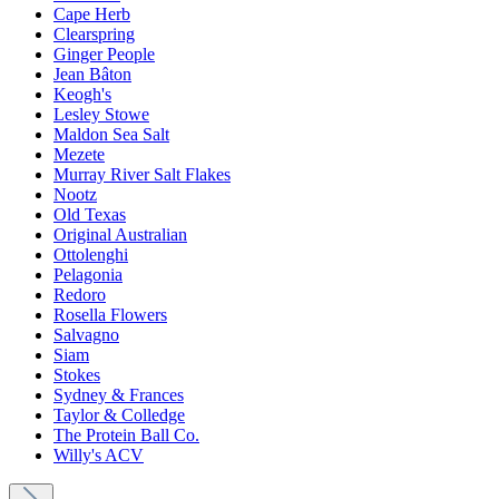
Cape Herb
Clearspring
Ginger People
Jean Bâton
Keogh's
Lesley Stowe
Maldon Sea Salt
Mezete
Murray River Salt Flakes
Nootz
Old Texas
Original Australian
Ottolenghi
Pelagonia
Redoro
Rosella Flowers
Salvagno
Siam
Stokes
Sydney & Frances
Taylor & Colledge
The Protein Ball Co.
Willy's ACV