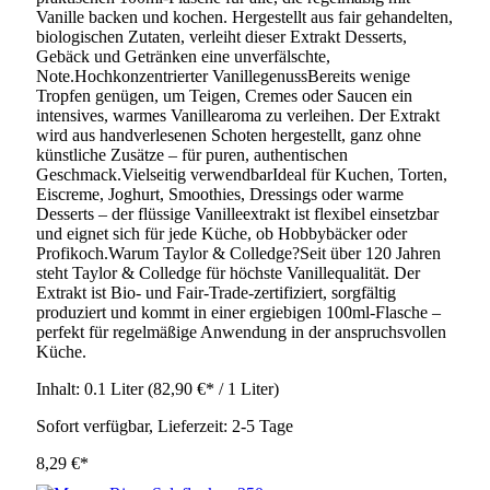
Vanille backen und kochen. Hergestellt aus fair gehandelten,
biologischen Zutaten, verleiht dieser Extrakt Desserts,
Gebäck und Getränken eine unverfälschte,
Note.Hochkonzentrierter VanillegenussBereits wenige
Tropfen genügen, um Teigen, Cremes oder Saucen ein
intensives, warmes Vanillearoma zu verleihen. Der Extrakt
wird aus handverlesenen Schoten hergestellt, ganz ohne
künstliche Zusätze – für puren, authentischen
Geschmack.Vielseitig verwendbarIdeal für Kuchen, Torten,
Eiscreme, Joghurt, Smoothies, Dressings oder warme
Desserts – der flüssige Vanilleextrakt ist flexibel einsetzbar
und eignet sich für jede Küche, ob Hobbybäcker oder
Profikoch.Warum Taylor & Colledge?Seit über 120 Jahren
steht Taylor & Colledge für höchste Vanillequalität. Der
Extrakt ist Bio- und Fair-Trade-zertifiziert, sorgfältig
produziert und kommt in einer ergiebigen 100ml-Flasche –
perfekt für regelmäßige Anwendung in der anspruchsvollen
Küche.
Inhalt:
0.1 Liter
(82,90 €* / 1 Liter)
Sofort verfügbar, Lieferzeit: 2-5 Tage
8,29 €*