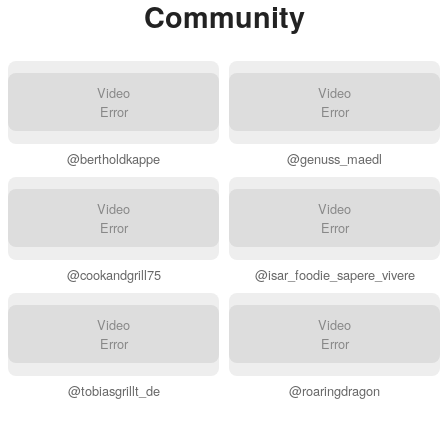
Community
Video
Video
Error
Error
@bertholdkappe
@genuss_maedl
Video
Video
Error
Error
@cookandgrill75
@isar_foodie_sapere_vivere
Video
Video
Error
Error
@tobiasgrillt_de
@roaringdragon