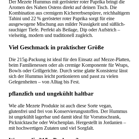
Der Mezete Hummus mit gerösteter roter Paprika bringt die
Aromen des Nahen Ostens direkt auf deinen Tisch. Die
Kombination aus cremigem Kichererbsenpüree, reichhaltigem
Tahini und 22 % gerösteter roter Paprika sorgt für eine
ausgewogene Mischung aus milder Nussigkeit und süßlich-
rauchiger Tiefe. Perfekt als Beilage, Dip oder Aufstrich –
vielseitig, modern und traditionell zugleich.
Viel Geschmack in praktischer Größe
Die 215g-Packung ist ideal für den Einsatz auf Mezze-Platten,
beim Familienessen oder als cremige Komponente für Wraps,
Bowls oder Grillgerichte. Durch seine glatte Konsistenz lässt
sich der Hummus leicht portionieren und passt zu vielen
Gelegenheiten – von Alltag bis Fest.
pflanzlich und ungekühlt haltbar
Wie alle Mezete Produkte ist auch diese Sorte vegan,
glutenfrei und frei von Konservierungsstoffen. Der Hummus
ist ungekühlt lagerbar und damit ideal für Vorratsschrank,
Picknicktasche oder Wochenplan. Hergestellt in Jordanien –
mit hochwertigen Zutaten und viel Sorgfalt.