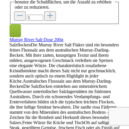
benutze die Schaltflächen, um die Anzahl zu erhöhen
oder zu reduzieren.
Murray River Salt Dose 200g
SalzflockenDie Murray River Salt Flakes sind ein besonders
feines Flusssalz aus dem australischen Murray-Darling-
Becken. Mit ihrer zarten, knusprigen Textur und ihrem
milden, ausgewogenen Geschmack verleihen sie Speisen
eine elegante Würze. Die charakteristisch rosafarbene
Kristallstruktur macht dieses Salz nicht nur geschmacklich,
sondern auch optisch zu einem Highlight in jeder
Küche.Australisches Flusssalz aus dem Murray-Darling-
BeckenDie Salzflocken entstehen aus mineralreichem
Quellwasser unterirdischer Salzlagerstätten im Südosten
Australiens. Durch ein schonendes Verdampfungs- und
Ernteverfahren bilden sich die typischen leichten Flocken,
die ihre luftige Struktur bewahren. Die sanfte rosa Färbung
stammt von den Mineralien des australischen Bodens – ein
Zeichen für die Reinheit und Herkunft dieses besonderen
Salzes.Feine Würze für Küche und TischOb auf saftigem
Steak, gegrilltem Gemüse, frischem Fisch oder als Finish auf