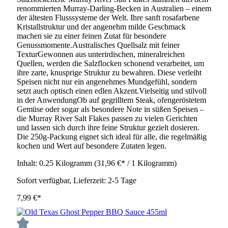
renommierten Murray-Darling-Becken in Australien – einem
der ältesten Flusssysteme der Welt. Ihre sanft rosafarbene
Kristallstruktur und der angenehm milde Geschmack
machen sie zu einer feinen Zutat für besondere
Genussmomente.Australisches Quellsalz mit feiner
TexturGewonnen aus unterirdischen, mineralreichen
Quellen, werden die Salzflocken schonend verarbeitet, um
ihre zarte, knusprige Struktur zu bewahren. Diese verleiht
Speisen nicht nur ein angenehmes Mundgefühl, sondern
setzt auch optisch einen edlen Akzent.Vielseitig und stilvoll
in der AnwendungOb auf gegrilltem Steak, ofengeröstetem
Gemüse oder sogar als besondere Note in süßen Speisen –
die Murray River Salt Flakes passen zu vielen Gerichten
und lassen sich durch ihre feine Struktur gezielt dosieren.
Die 250g-Packung eignet sich ideal für alle, die regelmäßig
kochen und Wert auf besondere Zutaten legen.
Inhalt:
0.25 Kilogramm
(31,96 €* / 1 Kilogramm)
Sofort verfügbar, Lieferzeit: 2-5 Tage
7,99 €*