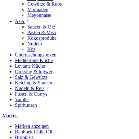
Gewürze & Rubs
Marinaden
Mayonnaise
Asia
Saucen & Öle
Pasten & Miso
Kokosproduke
Nudeln
Kits
Überraschungsboxen
Mediterrane Küche
Levante Küche
Dressing & Ingwer
Salz & Gewürze
Ketchup & Saucen
Nudeln & Reis
Pasten & Currys
Vanille
Spirituosen
Marken
Marken anzeigen
Banhoek Chilli Oil
Brookie's