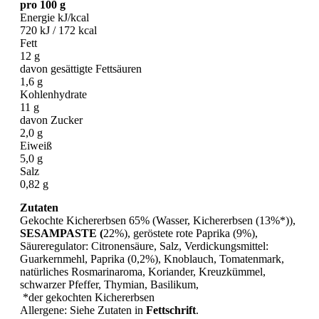
pro 100 g
Energie kJ/kcal
720 kJ / 172 kcal
Fett
12 g
davon gesättigte Fettsäuren
1,6 g
Kohlenhydrate
11 g
davon Zucker
2,0 g
Eiweiß
5,0 g
Salz
0,82 g
Zutaten
Gekochte Kichererbsen 65% (Wasser, Kichererbsen (13%*)),
SESAMPASTE (
22%), geröstete rote Paprika (9%),
Säureregulator: Citronensäure, Salz, Verdickungsmittel:
Guarkernmehl, Paprika (0,2%), Knoblauch, Tomatenmark,
natürliches Rosmarinaroma, Koriander, Kreuzkümmel,
schwarzer Pfeffer, Thymian, Basilikum,
*der gekochten Kichererbsen
Allergene: Siehe Zutaten in
Fettschrift
.