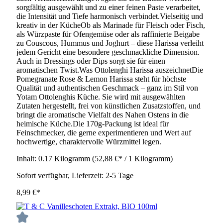
sorgfältig ausgewählt und zu einer feinen Paste verarbeitet,
die Intensität und Tiefe harmonisch verbindet.Vielseitig und
kreativ in der KücheOb als Marinade für Fleisch oder Fisch,
als Würzpaste für Ofengemüse oder als raffinierte Beigabe
zu Couscous, Hummus und Joghurt – diese Harissa verleiht
jedem Gericht eine besondere geschmackliche Dimension.
Auch in Dressings oder Dips sorgt sie für einen
aromatischen Twist.Was Ottolenghi Harissa auszeichnetDie
Pomegranate Rose & Lemon Harissa steht für höchste
Qualität und authentischen Geschmack – ganz im Stil von
Yotam Ottolenghis Küche. Sie wird mit ausgewählten
Zutaten hergestellt, frei von künstlichen Zusatzstoffen, und
bringt die aromatische Vielfalt des Nahen Ostens in die
heimische Küche.Die 170g-Packung ist ideal für
Feinschmecker, die gerne experimentieren und Wert auf
hochwertige, charaktervolle Würzmittel legen.
Inhalt:
0.17 Kilogramm
(52,88 €* / 1 Kilogramm)
Sofort verfügbar, Lieferzeit: 2-5 Tage
8,99 €*