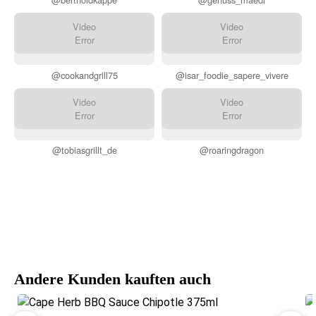
Video
Video
Error
Error
@cookandgrill75
@isar_foodie_sapere_vivere
Video
Video
Error
Error
@tobiasgrillt_de
@roaringdragon
Andere Kunden kauften auch
Durchschnittliche Bewertung von 4.8 von 