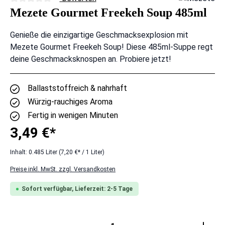
Durchschnittliche Bewertung von 0 von 5 Sternen
Mezete Gourmet Freekeh Soup 485ml
Genieße die einzigartige Geschmacksexplosion mit
Mezete Gourmet Freekeh Soup! Diese 485ml-Suppe regt
deine Geschmacksknospen an. Probiere jetzt!
Ballaststoffreich & nahrhaft
Würzig-rauchiges Aroma
Fertig in wenigen Minuten
3,49 €*
Inhalt:
0.485 Liter
(7,20 €* / 1 Liter)
Preise inkl. MwSt. zzgl. Versandkosten
Sofort verfügbar, Lieferzeit: 2-5 Tage
Produkt Anzahl: Gib den gewünschten Wert ei