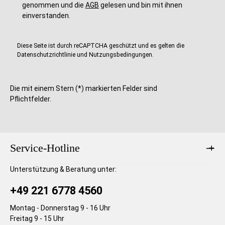
genommen und die
AGB
gelesen und bin mit ihnen
T
T
a
a
einverstanden.
g
g
e
e
Diese Seite ist durch reCAPTCHA geschützt und es gelten die
Datenschutzrichtlinie
und
Nutzungsbedingungen
.
Die mit einem Stern (*) markierten Felder sind
Pflichtfelder.
Service-Hotline
Unterstützung & Beratung unter:
+49 221 6778 4560
Montag - Donnerstag 9 - 16 Uhr
Freitag 9 - 15 Uhr