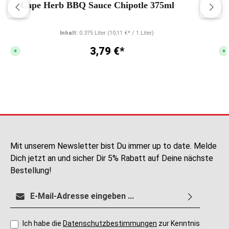
Cape Herb BBQ Sauce Chipotle 375ml
Inhalt:
0.375 Liter
(10,11 €* / 1 Liter)
3,79 €*
S
S
o
o
f
f
o
o
r
r
t
t
v
v
e
e
r
r
f
f
ü
ü
g
g
b
b
a
a
r
r
,
,
Mit unserem Newsletter bist Du immer up to date. Melde
L
L
i
i
Dich jetzt an und sicher Dir 5% Rabatt auf Deine nächste
e
e
f
f
Bestellung!
e
e
r
r
z
z
E-Mail-Adresse*
e
e
i
i
t
t
:
:
2
2
-
-
Ich habe die
Datenschutzbestimmungen
zur Kenntnis
5
5