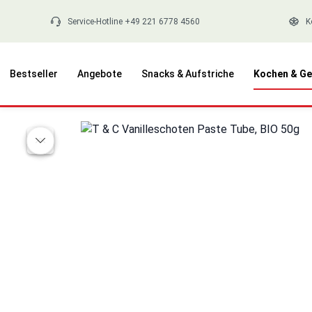
springen
Zur Hauptnavigation springen
Service-Hotline +49 221 6778 4560
K
Bestseller
Angebote
Snacks & Aufstriche
Kochen & Ge
Bildergalerie überspringen