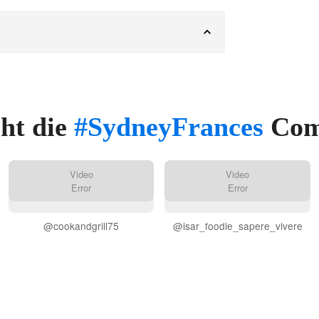
ht die
#SydneyFrances
Com
Video
Video
Error
Error
@cookandgrill75
@isar_foodie_sapere_vivere