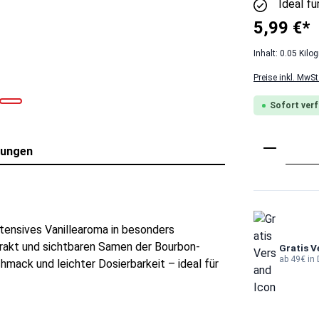
Ideal f
5,99 €*
Inhalt:
0.05 Kil
Preise inkl. MwS
Sofort verf
Produkt 
tungen
ntensives Vanillearoma in besonders
trakt und sichtbaren Samen der Bourbon-
Gratis V
ab 49€ in
chmack und leichter Dosierbarkeit – ideal für