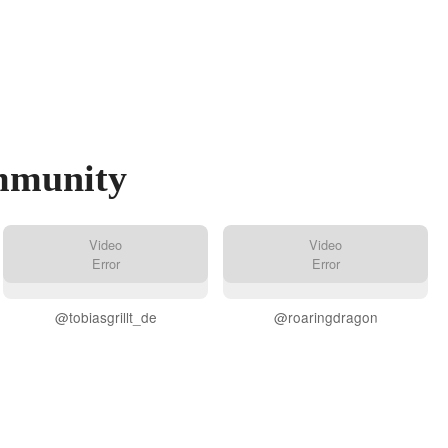
munity
Video
Video
Error
Error
@tobiasgrillt_de
@roaringdragon