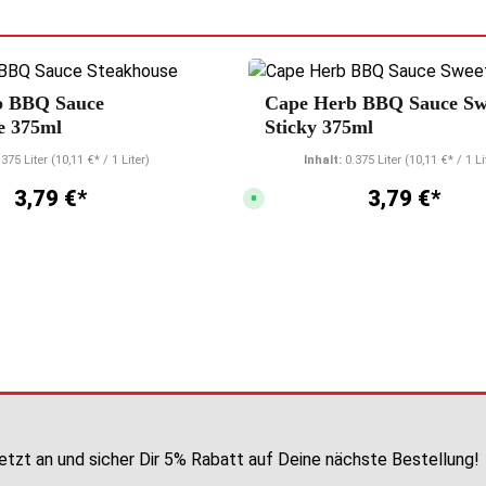
nen
Durchschnittliche Bewertung von 4.7 von 5 Sternen
Durchschnittliche
b BBQ Sauce
Cape Herb BBQ Sauce Sw
e 375ml
Sticky 375ml
.375 Liter
(10,11 €* / 1 Liter)
Inhalt:
0.375 Liter
(10,11 €* / 1 Li
3,79 €*
3,79 €*
S
o
f
o
r
t
v
e
r
f
ü
g
b
a
r
,
L
i
e
f
etzt an und sicher Dir 5% Rabatt auf Deine nächste Bestellung!
e
r
z