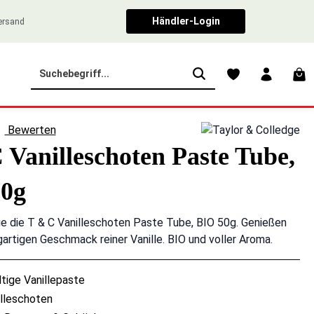
Händler-Login
Versand
War
Bewerten
liche Bewertung von 0 von 5 Sternen
 Vanilleschoten Paste Tube,
50g
e die T & C Vanilleschoten Paste Tube, BIO 50g. Genießen
gartigen Geschmack reiner Vanille. BIO und voller Aroma.
ltige Vanillepaste
illeschoten