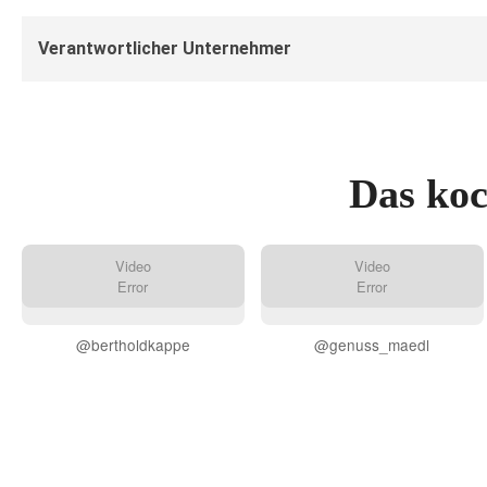
Verantwortlicher Unternehmer
Das koc
Video
Video
Error
Error
@bertholdkappe
@genuss_maedl