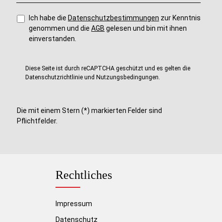
e
i
t
Ich habe die
Datenschutzbestimmungen
zur Kenntnis
:
genommen und die
AGB
gelesen und bin mit ihnen
2
-
einverstanden.
5
T
a
g
e
Diese Seite ist durch reCAPTCHA geschützt und es gelten die
Datenschutzrichtlinie
und
Nutzungsbedingungen
.
Die mit einem Stern (*) markierten Felder sind
Pflichtfelder.
Rechtliches
Impressum
Datenschutz