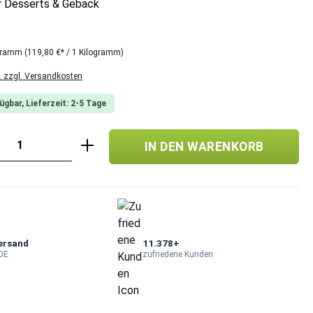
ür Desserts & Gebäck
ogramm
(119,80 €* / 1 Kilogramm)
t. zzgl. Versandkosten
ügbar, Lieferzeit: 2-5 Tage
Anzahl: Gib den gewünschten Wert ein od
IN DEN WARENKORB
ersand
11.378+
 DE
zufriedene Kunden