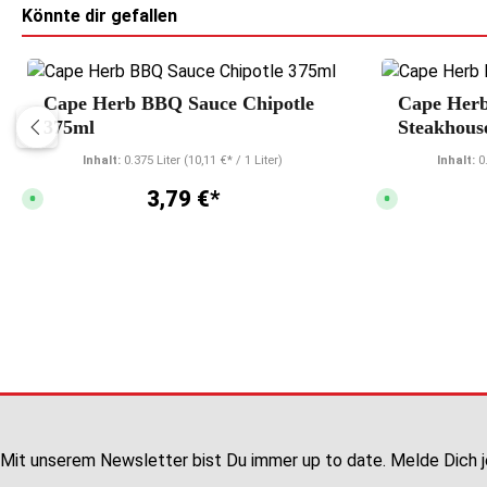
Könnte dir gefallen
Durchschnittliche Bewertung von 4.8 von 5 Ster
Cape Herb BBQ Sauce Chipotle
Cape Her
375ml
Steakhous
Inhalt:
0.375 Liter
(10,11 €* / 1 Liter)
Inhalt:
0
3,79 €*
S
S
o
o
f
f
o
o
r
r
t
t
v
v
e
e
r
r
f
f
ü
ü
g
g
b
b
a
a
r
r
,
,
L
L
i
i
e
e
f
f
Mit unserem Newsletter bist Du immer up to date. Melde Dich j
e
e
r
r
z
z