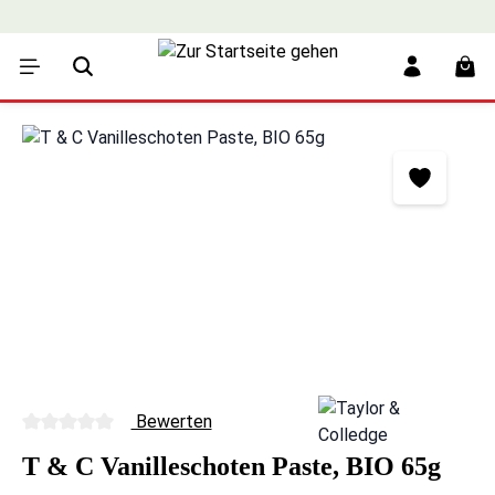
alt springen
War
Bildergalerie überspringen
Bewerten
Durchschnittliche Bewertung von 0 von 5 Sternen
T & C Vanilleschoten Paste, BIO 65g