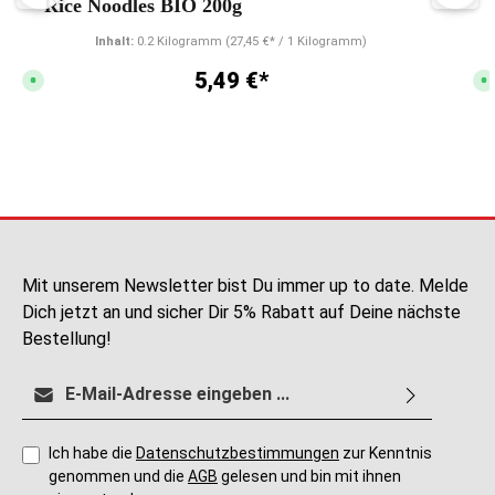
Rice Noodles BIO 200g
Inhalt:
0.2 Kilogramm
(27,45 €* / 1 Kilogramm)
5,49 €*
S
S
o
o
f
f
o
o
r
r
t
t
v
v
e
e
r
r
f
f
ü
ü
g
g
b
b
a
a
r
r
,
,
Mit unserem Newsletter bist Du immer up to date. Melde
L
L
i
i
Dich jetzt an und sicher Dir 5% Rabatt auf Deine nächste
e
e
f
f
Bestellung!
e
e
r
r
z
z
E-Mail-Adresse*
e
e
i
i
t
t
:
:
1
2
-
-
Ich habe die
Datenschutzbestimmungen
zur Kenntnis
3
5
genommen und die
AGB
gelesen und bin mit ihnen
T
T
a
a