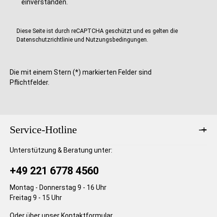
einverstanden.
g
g
e
e
Diese Seite ist durch reCAPTCHA geschützt und es gelten die
Datenschutzrichtlinie
und
Nutzungsbedingungen
.
Die mit einem Stern (*) markierten Felder sind
Pflichtfelder.
Service-Hotline
Unterstützung & Beratung unter:
+49 221 6778 4560
Montag - Donnerstag 9 - 16 Uhr
Freitag 9 - 15 Uhr
Oder über unser
Kontaktformular
.