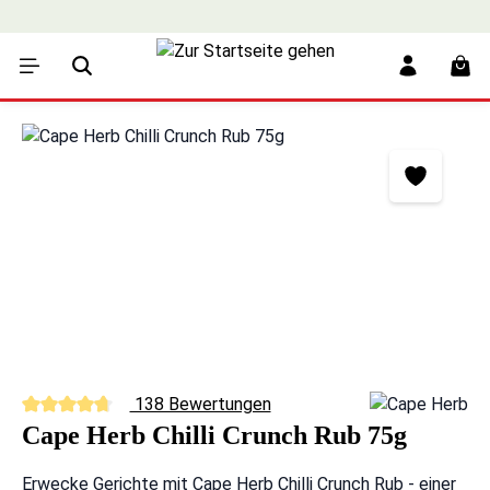
alt springen
War
Bildergalerie überspringen
138 Bewertungen
Durchschnittliche Bewertung von 4.8 von 5 Sternen
Cape Herb Chilli Crunch Rub 75g
Erwecke Gerichte mit Cape Herb Chilli Crunch Rub - einer