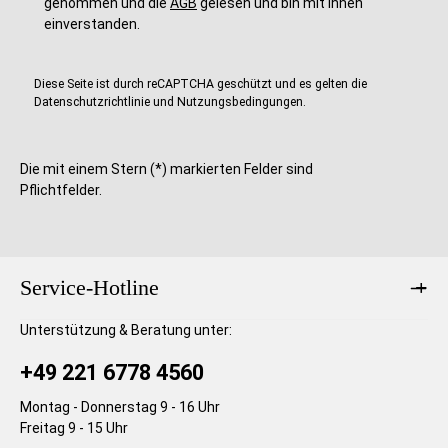
genommen und die
AGB
gelesen und bin mit ihnen
T
T
a
a
einverstanden.
g
g
e
e
Diese Seite ist durch reCAPTCHA geschützt und es gelten die
Datenschutzrichtlinie
und
Nutzungsbedingungen
.
Die mit einem Stern (*) markierten Felder sind
Pflichtfelder.
Service-Hotline
Unterstützung & Beratung unter:
+49 221 6778 4560
Montag - Donnerstag 9 - 16 Uhr
Freitag 9 - 15 Uhr