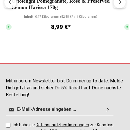
Ottolenghi Pomegranate, Rose & Preserved
Lemon Harissa 170g
Inhalt:
0.17 Kilogramm
(52,88 €* / 1 Kilogramm)
8,99 €*
S
S
o
o
f
f
o
o
r
r
t
t
v
v
e
e
r
r
f
f
ü
ü
g
g
b
b
a
a
r
r
,
,
Mit unserem Newsletter bist Du immer up to date. Melde
L
L
i
i
Dich jetzt an und sicher Dir 5% Rabatt auf Deine nächste
e
e
f
f
Bestellung!
e
e
r
r
z
z
E-Mail-Adresse*
e
e
i
i
t
t
:
:
2
2
-
-
Ich habe die
Datenschutzbestimmungen
zur Kenntnis
5
5